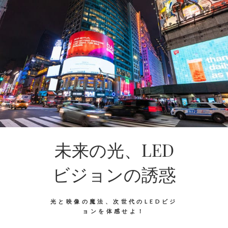
未来の光、LED
ビジョンの誘惑
光と映像の魔法、次世代のLEDビジ
ョンを体感せよ！