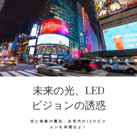
未来の光、LED
ビジョンの誘惑
光と映像の魔法、次世代のLEDビジ
ョンを体感せよ！