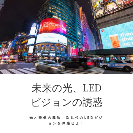
未来の光、LED
ビジョンの誘惑
光と映像の魔法、次世代のLEDビジ
ョンを体感せよ！