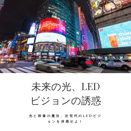
未来の光、LED
ビジョンの誘惑
光と映像の魔法、次世代のLEDビジ
ョンを体感せよ！