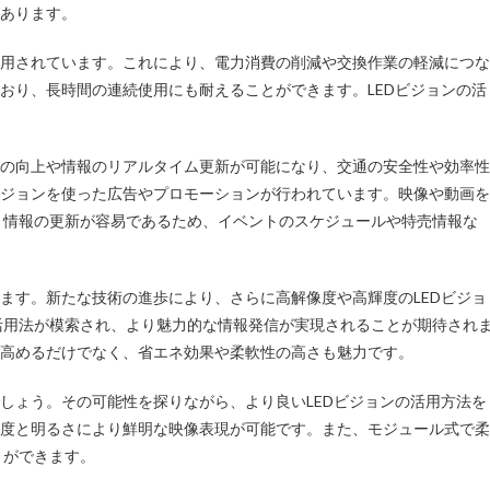
があります。
使用されています。これにより、電力消費の削減や交換作業の軽減につな
ており、長時間の連続使用にも耐えることができます。LEDビジョンの活
性の向上や情報のリアルタイム更新が可能になり、交通の安全性や効率性
ビジョンを使った広告やプロモーションが行われています。映像や動画を
、情報の更新が容易であるため、イベントのスケジュールや特売情報な
れます。新たな技術の進歩により、さらに高解像度や高輝度のLEDビジョ
活用法が模索され、より魅力的な情報発信が実現されることが期待され
を高めるだけでなく、省エネ効果や柔軟性の高さも魅力です。
でしょう。その可能性を探りながら、より良いLEDビジョンの活用方法を
像度と明るさにより鮮明な映像表現が可能です。また、モジュール式で柔
とができます。