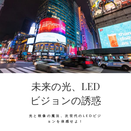
未来の光、LED
ビジョンの誘惑
光と映像の魔法、次世代のLEDビジ
ョンを体感せよ！